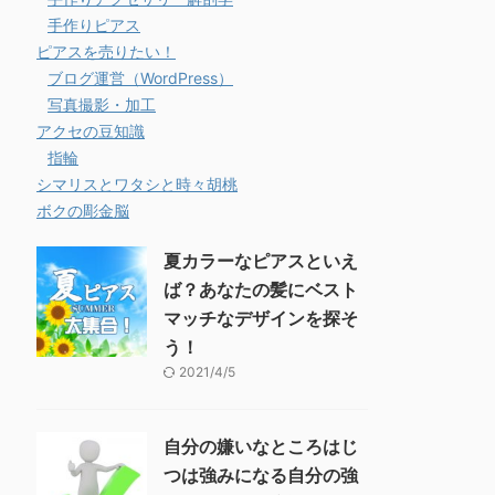
手作りピアス
ピアスを売りたい！
ブログ運営（WordPress）
写真撮影・加工
アクセの豆知識
指輪
シマリスとワタシと時々胡桃
ボクの彫金脳
夏カラーなピアスといえ
ば？あなたの髪にベスト
マッチなデザインを探そ
う！
2021/4/5
自分の嫌いなところはじ
つは強みになる自分の強