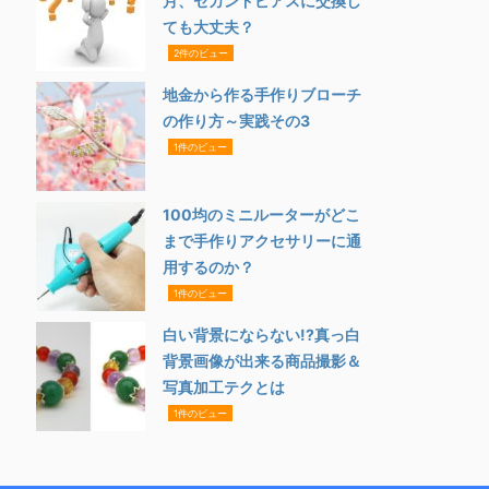
月、セカンドピアスに交換し
ても大丈夫？
2件のビュー
地金から作る手作りブローチ
の作り方～実践その3
1件のビュー
100均のミニルーターがどこ
まで手作りアクセサリーに通
用するのか？
1件のビュー
白い背景にならない!?真っ白
背景画像が出来る商品撮影＆
写真加工テクとは
1件のビュー