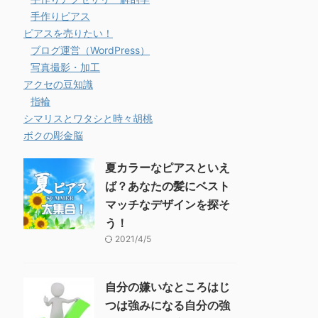
手作りピアス
ピアスを売りたい！
ブログ運営（WordPress）
写真撮影・加工
アクセの豆知識
指輪
シマリスとワタシと時々胡桃
ボクの彫金脳
夏カラーなピアスといえ
ば？あなたの髪にベスト
マッチなデザインを探そ
う！
2021/4/5
自分の嫌いなところはじ
つは強みになる自分の強