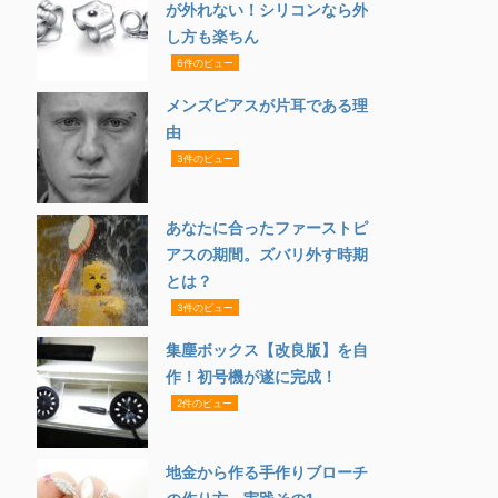
が外れない！シリコンなら外
し方も楽ちん
6件のビュー
メンズピアスが片耳である理
由
3件のビュー
あなたに合ったファーストピ
アスの期間。ズバリ外す時期
とは？
3件のビュー
集塵ボックス【改良版】を自
作！初号機が遂に完成！
2件のビュー
地金から作る手作りブローチ