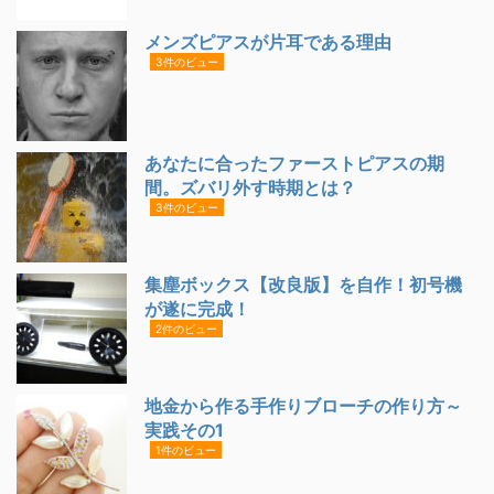
メンズピアスが片耳である理由
3件のビュー
あなたに合ったファーストピアスの期
間。ズバリ外す時期とは？
3件のビュー
集塵ボックス【改良版】を自作！初号機
が遂に完成！
2件のビュー
地金から作る手作りブローチの作り方～
実践その1
1件のビュー