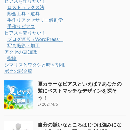
ピアスを作りたい！
ロストワックス法
彫金工具・道具
手作りアクセサリー解剖学
手作りピアス
ピアスを売りたい！
ブログ運営（WordPress）
写真撮影・加工
アクセの豆知識
指輪
シマリスとワタシと時々胡桃
ボクの彫金脳
夏カラーなピアスといえば？あなたの
髪にベストマッチなデザインを探そ
う！
2021/4/5
自分の嫌いなところはじつは強みにな