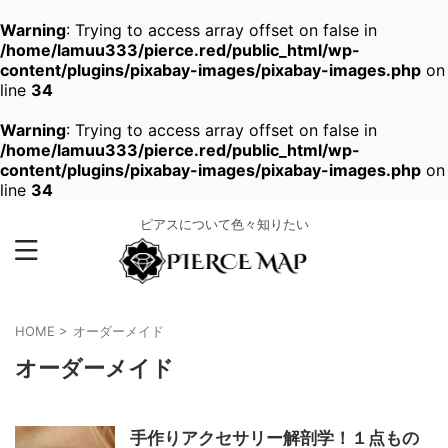
Warning
: Trying to access array offset on false in
/home/lamuu333/pierce.red/public_html/wp-
content/plugins/pixabay-images/pixabay-images.php
on
line
34
Warning
: Trying to access array offset on false in
/home/lamuu333/pierce.red/public_html/wp-
content/plugins/pixabay-images/pixabay-images.php
on
line
34
ピアスについて色々知りたい
HOME
>
オーダーメイド
オーダーメイド
手作りアクセサリー解剖学！１点もの