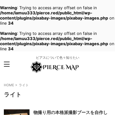
Warning
: Trying to access array offset on false in
/home/lamuu333/pierce.red/public_html/wp-
content/plugins/pixabay-images/pixabay-images.php
on
line
34
Warning
: Trying to access array offset on false in
/home/lamuu333/pierce.red/public_html/wp-
content/plugins/pixabay-images/pixabay-images.php
on
line
34
ピアスについて色々知りたい
HOME
>
ライト
ライト
物撮り用の本格派撮影ブースを自作し