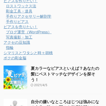
ピアスを作りたい！
ロストワックス法
彫金工具・道具
手作りアクセサリー解剖学
手作りピアス
ピアスを売りたい！
ブログ運営（WordPress）
写真撮影・加工
アクセの豆知識
指輪
シマリスとワタシと時々胡桃
ボクの彫金脳
夏カラーなピアスといえば？あなたの
髪にベストマッチなデザインを探そ
う！
2021/4/5
自分の嫌いなところはじつは強みにな