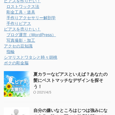
ピアスを作りたい！
ロストワックス法
彫金工具・道具
手作りアクセサリー解剖学
手作りピアス
ピアスを売りたい！
ブログ運営（WordPress）
写真撮影・加工
アクセの豆知識
指輪
シマリスとワタシと時々胡桃
ボクの彫金脳
夏カラーなピアスといえば？あなたの
髪にベストマッチなデザインを探そ
う！
2021/4/5
自分の嫌いなところはじつは強みにな