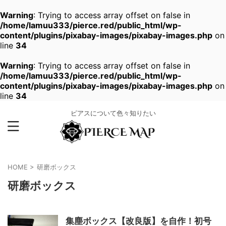
Warning
: Trying to access array offset on false in
/home/lamuu333/pierce.red/public_html/wp-
content/plugins/pixabay-images/pixabay-images.php
on
line
34
Warning
: Trying to access array offset on false in
/home/lamuu333/pierce.red/public_html/wp-
content/plugins/pixabay-images/pixabay-images.php
on
line
34
ピアスについて色々知りたい
HOME
>
研磨ボックス
研磨ボックス
集塵ボックス【改良版】を自作！初号