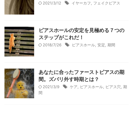
2021/3/12
イヤーカフ
,
フェイクピアス
ピアスホールの安定を見極める７つの
ステップがこれだ！
2018/7/26
ピアスホール
,
安定
,
期間
あなたに合ったファーストピアスの期
間。ズバリ外す時期とは？
2021/3/9
ケア
,
ピアスホール
,
ピアス穴
,
期
間