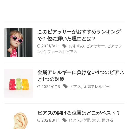
このピアッサーがおすすめランキング
で１位に輝いた理由とは？
2021/3/11
おすすめ
,
ピアッサー
,
ピアッシ
ング
,
ファーストピアス
金属アレルギーに負けない4つのピアス
と1つの対策
2022/6/13
ピアス
,
金属アレルギー
ピアスの開ける位置はどこがベスト？
2021/3/11
ピアス
,
位置
,
意味
,
開ける