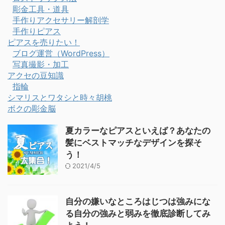
彫金工具・道具
手作りアクセサリー解剖学
手作りピアス
ピアスを売りたい！
ブログ運営（WordPress）
写真撮影・加工
アクセの豆知識
指輪
シマリスとワタシと時々胡桃
ボクの彫金脳
夏カラーなピアスといえば？あなたの
髪にベストマッチなデザインを探そ
う！
2021/4/5
自分の嫌いなところはじつは強みにな
る自分の強みと弱みを徹底診断してみ