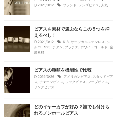
2021/3/12
ブランド
,
メンズピアス
,
人気
ピアスを素材で選ぶならこの５つを抑
えるべし！
2021/3/12
K18
,
サージカルステンレス
,
シ
ルバー925
,
チタン
,
プラチナ
,
ホワイトゴールド
,
金
属素材
ピアスの種類を機能性で比較
2019/3/26
アメリカンピアス
,
スタッドピア
ス
,
チェーンピアス
,
フックピアス
,
フープピアス
,
リングピアス
どのイヤーカフが好み？誰でも付けら
れるノンホールピアス