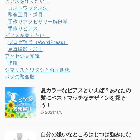
ピアスを作りたい！
ロストワックス法
彫金工具・道具
手作りアクセサリー解剖学
手作りピアス
ピアスを売りたい！
ブログ運営（WordPress）
写真撮影・加工
アクセの豆知識
指輪
シマリスとワタシと時々胡桃
ボクの彫金脳
夏カラーなピアスといえば？あなたの
髪にベストマッチなデザインを探そ
う！
2021/4/5
自分の嫌いなところはじつは強みにな