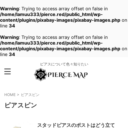
Warning
: Trying to access array offset on false in
/home/lamuu333/pierce.red/public_html/wp-
content/plugins/pixabay-images/pixabay-images.php
on
line
34
Warning
: Trying to access array offset on false in
/home/lamuu333/pierce.red/public_html/wp-
content/plugins/pixabay-images/pixabay-images.php
on
line
34
ピアスについて色々知りたい
HOME
>
ピアスピン
ピアスピン
スタッドピアスのポストはどう立て