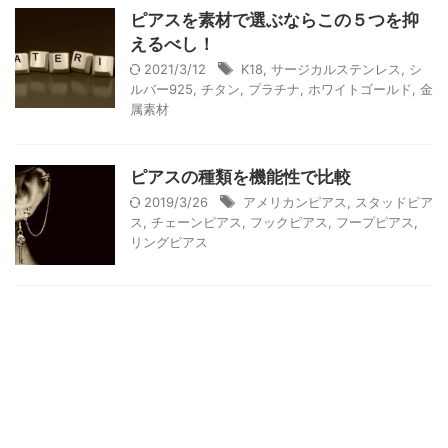
ピアスを素材で選ぶならこの５つを抑
えるべし！
2021/3/12
K18
,
サージカルステンレス
,
シ
ルバー925
,
チタン
,
プラチナ
,
ホワイトゴールド
,
金
属素材
ピアスの種類を機能性で比較
2019/3/26
アメリカンピアス
,
スタッドピア
ス
,
チェーンピアス
,
フックピアス
,
フープピアス
,
リングピアス