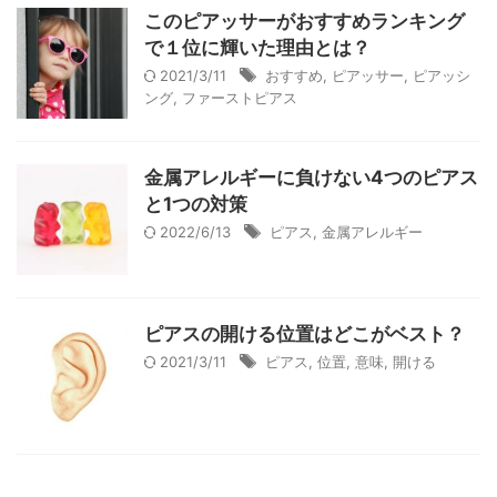
このピアッサーがおすすめランキング
で１位に輝いた理由とは？
2021/3/11
おすすめ
,
ピアッサー
,
ピアッシ
ング
,
ファーストピアス
金属アレルギーに負けない4つのピアス
と1つの対策
2022/6/13
ピアス
,
金属アレルギー
ピアスの開ける位置はどこがベスト？
2021/3/11
ピアス
,
位置
,
意味
,
開ける