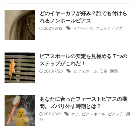
どのイヤーカフが好み？誰でも付けら
れるノンホールピアス
2021/3/12
イヤーカフ
,
フェイクピアス
ピアスホールの安定を見極める７つの
ステップがこれだ！
2018/7/26
ピアスホール
,
安定
,
期間
あなたに合ったファーストピアスの期
間。ズバリ外す時期とは？
2021/3/9
ケア
,
ピアスホール
,
ピアス穴
,
期
間