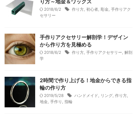
り方～地金＆ワックス
2018/6/2
作り方
,
初心者
,
彫金
,
手作りアク
セサリー
手作りアクセサリー解剖学！デザイン
から作り方を見極める
2018/6/2
作り方
,
手作りアクセサリー
,
解剖
学
2時間で作り上げる！地金からできる指
輪の作り方
2019/5/28
ハンドメイド
,
リング
,
作り方
,
地金
,
手作り
,
指輪