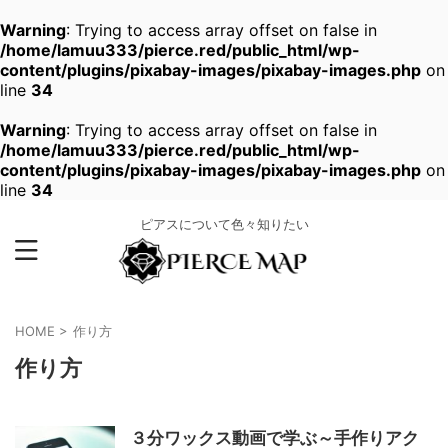
Warning
: Trying to access array offset on false in
/home/lamuu333/pierce.red/public_html/wp-
content/plugins/pixabay-images/pixabay-images.php
on
line
34
Warning
: Trying to access array offset on false in
/home/lamuu333/pierce.red/public_html/wp-
content/plugins/pixabay-images/pixabay-images.php
on
line
34
ピアスについて色々知りたい
HOME
>
作り方
作り方
３分ワックス動画で学ぶ～手作りアク